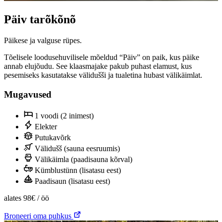
Päiv tarõkõnõ
Päikese ja valguse rüpes.
Tõelisele loodusehuvilisele mõeldud “Päiv” on paik, kus päike
annab elujõudu. See klaasmajake pakub puhast elamust, kus
pesemiseks kasutatakse välidušši ja tualetina hubast välikäimlat.
Mugavused
1 voodi (2 inimest)
Elekter
Putukavõrk
Välidušš (sauna eesruumis)
Välikäimla (paadisauna kõrval)
Kümblustünn (lisatasu eest)
Paadisaun (lisatasu eest)
alates
98€
/ öö
Broneeri oma puhkus