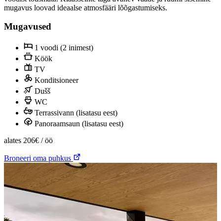
mugavus loovad ideaalse atmosfääri lõõgastumiseks.
Mugavused
1 voodi (2 inimest)
Köök
TV
Konditsioneer
Dušš
WC
Terrassivann (lisatasu eest)
Panoraamsaun (lisatasu eest)
alates
206€
/ öö
Broneeri oma puhkus