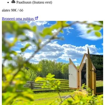
Paadisaun (lisatasu eest)
alates
98€
/ öö
Broneeri oma puhkus