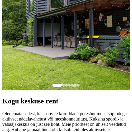
Kogu keskuse rent
Olenemata sellest, kas soovite korraldada peresündmust, sõpradega
aktiivset nädalavahetust või meeskonnaüritust, Kuksina spordi- ja
vabaajakeskus on just see koht. Meie prioriteet on ühiselt veedetud
aeg. Hubane ja maaliline koht kutsub teid üles aktiivsetele