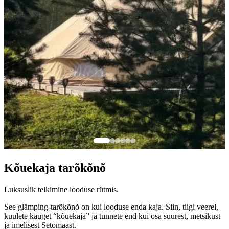
Kõuekaja tarõkõnõ
Luksuslik telkimine looduse rütmis.
See glämping-tarõkõnõ on kui looduse enda kaja. Siin, tiigi veerel,
kuulete kauget “kõuekaja” ja tunnete end kui osa suurest, metsikust
ja imelisest Setomaast.