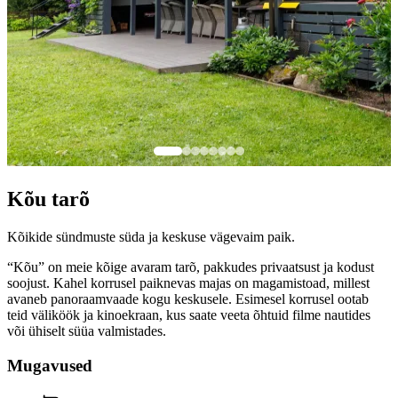
Kõu tarõ
Kõikide sündmuste süda ja keskuse vägevaim paik.
“Kõu” on meie kõige avaram tarõ, pakkudes privaatsust ja kodust
soojust. Kahel korrusel paiknevas majas on magamistoad, millest
avaneb panoraamvaade kogu keskusele. Esimesel korrusel ootab
teid väliköök ja kinoekraan, kus saate veeta õhtuid filme nautides
või ühiselt süüa valmistades.
Mugavused