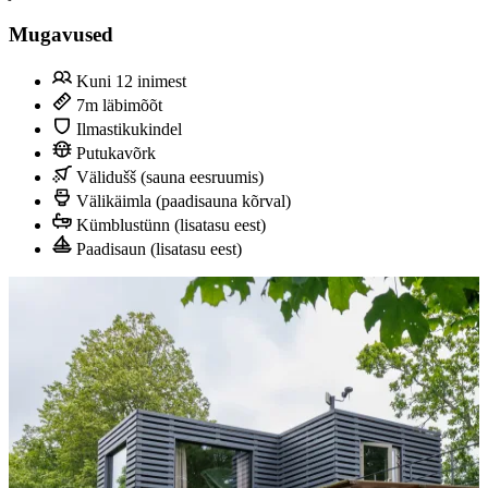
Mugavused
Kuni 12 inimest
7m läbimõõt
Ilmastikukindel
Putukavõrk
Välidušš (sauna eesruumis)
Välikäimla (paadisauna kõrval)
Kümblustünn (lisatasu eest)
Paadisaun (lisatasu eest)