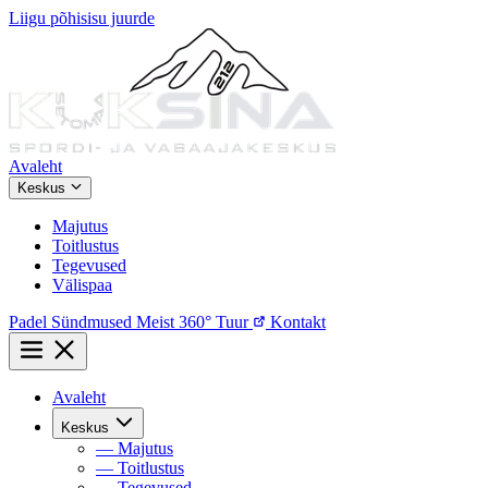
Liigu põhisisu juurde
Avaleht
Keskus
Majutus
Toitlustus
Tegevused
Välispaa
Padel
Sündmused
Meist
360° Tuur
Kontakt
Avaleht
Keskus
—
Majutus
—
Toitlustus
—
Tegevused