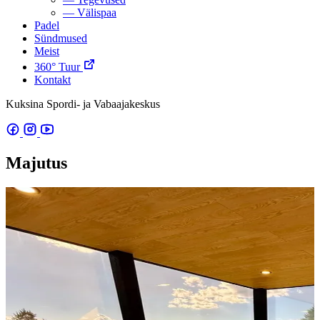
—
Välispaa
Padel
Sündmused
Meist
360° Tuur
Kontakt
Kuksina Spordi- ja Vabaajakeskus
Majutus