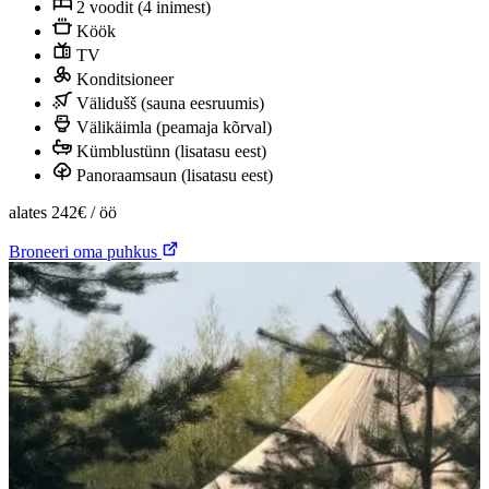
2 voodit (4 inimest)
Köök
TV
Konditsioneer
Välidušš (sauna eesruumis)
Välikäimla (peamaja kõrval)
Kümblustünn (lisatasu eest)
Panoraamsaun (lisatasu eest)
alates
242€
/ öö
Broneeri oma puhkus