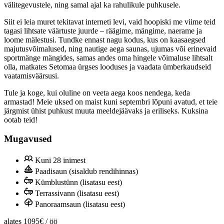
välitegevustele, ning samal ajal ka rahulikule puhkusele.
Siit ei leia muret tekitavat interneti levi, vaid hoopiski me viime teid
tagasi lihtsate väärtuste juurde – räägime, mängime, naerame ja
loome mälestusi. Tundke ennast nagu kodus, kus on kaasaegsed
majutusvõimalused, ning nautige aega saunas, ujumas või erinevaid
sportmänge mängides, samas andes oma hingele võimaluse lihtsalt
olla, matkates Setomaa ürgses looduses ja vaadata ümberkaudseid
vaatamisväärsusi.
Tule ja koge, kui oluline on veeta aega koos nendega, keda
armastad! Meie uksed on maist kuni septembri lõpuni avatud, et teie
järgmist ühist puhkust muuta meeldejäävaks ja eriliseks. Kuksina
ootab teid!
Mugavused
Kuni 28 inimest
Paadisaun (sisaldub rendihinnas)
Kümblustünn (lisatasu eest)
Terrassivann (lisatasu eest)
Panoraamsaun (lisatasu eest)
alates
1095€
/ öö