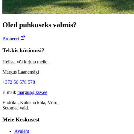
Oled puhkuseks valmis?
Broneeri
Tekkis küsimusi?
Helista või kirjuta meile.
Margus Laanemägi
+372 56 578 578
E-mail:
margus@ksv.ee
Endriku, Kuksina küla, Võru,
Setomaa vald.
Meie Keskusest
Avaleht