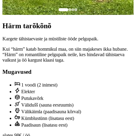
Härm tarõkõnõ
Kargete tähistaevaste ja müstiliste ööde pelgupaik.
Kui “härm” katab hommikul maa, on siin majakeses ikka hubane.
“Härm” on romantiline pelgupaik neile, kes hindavad tähistaeva
vaikust ja öö kargust klaasi taga.
Mugavused
1 voodi (2 inimest)
Elekter
Putukavõrk
Välidušš (sauna eesruumis)
Välikäimla (paadisauna kõrval)
Kümblustünn (lisatasu eest)
Paadisaun (lisatasu eest)
alates
98€
/ öö