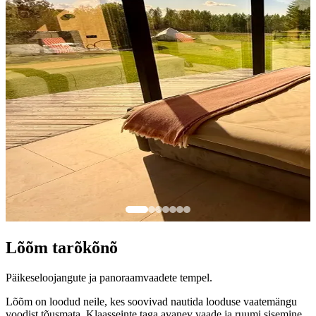
Lõõm tarõkõnõ
Päikeseloojangute ja panoraamvaadete tempel.
Lõõm on loodud neile, kes soovivad nautida looduse vaatemängu
voodist tõusmata. Klaasseinte taga avanev vaade ja ruumi sisemine