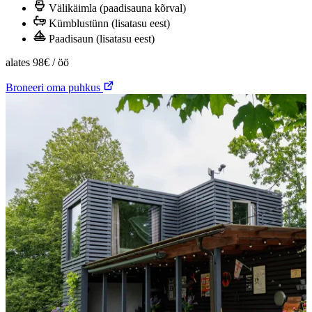
Välikäimla (paadisauna kõrval)
Kümblustünn (lisatasu eest)
Paadisaun (lisatasu eest)
alates
98€
/ öö
Broneeri oma puhkus