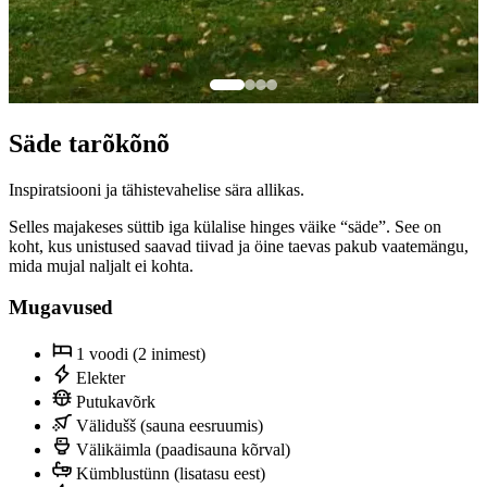
Säde tarõkõnõ
Inspiratsiooni ja tähistevahelise sära allikas.
Selles majakeses süttib iga külalise hinges väike “säde”. See on
koht, kus unistused saavad tiivad ja öine taevas pakub vaatemängu,
mida mujal naljalt ei kohta.
Mugavused
1 voodi (2 inimest)
Elekter
Putukavõrk
Välidušš (sauna eesruumis)
Välikäimla (paadisauna kõrval)
Kümblustünn (lisatasu eest)