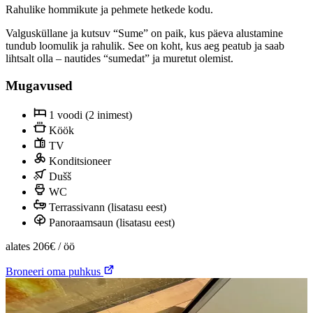
Rahulike hommikute ja pehmete hetkede kodu.
Valgusküllane ja kutsuv “Sume” on paik, kus päeva alustamine
tundub loomulik ja rahulik. See on koht, kus aeg peatub ja saab
lihtsalt olla – nautides “sumedat” ja muretut olemist.
Mugavused
1 voodi (2 inimest)
Köök
TV
Konditsioneer
Dušš
WC
Terrassivann (lisatasu eest)
Panoraamsaun (lisatasu eest)
alates
206€
/ öö
Broneeri oma puhkus