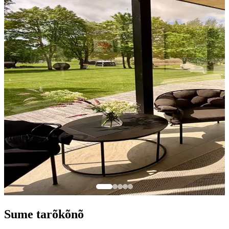
Sume tarõkõnõ