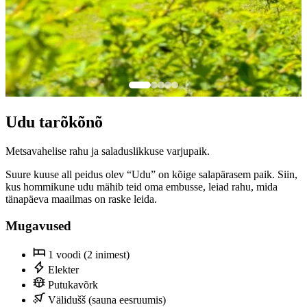
Udu tarõkõnõ
Metsavahelise rahu ja saladuslikkuse varjupaik.
Suure kuuse all peidus olev “Udu” on kõige salapärasem paik. Siin,
kus hommikune udu mähib teid oma embusse, leiad rahu, mida
tänapäeva maailmas on raske leida.
Mugavused
1 voodi (2 inimest)
Elekter
Putukavõrk
Välidušš (sauna eesruumis)